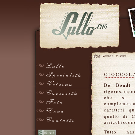
Vetrina
>
De Bondt
cioccol
De Bond
rigorosamen
che si f
complement
caratteri, q
quello di C
arricchiscon
Tutto n