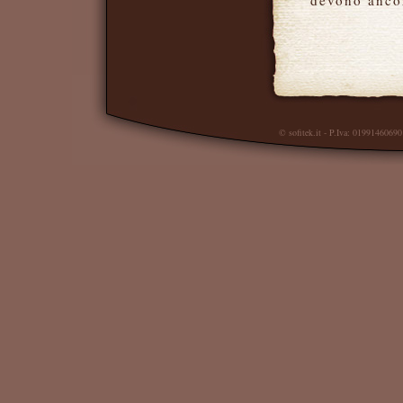
devono ancor
© sofitek.it
- P.Iva: 01991460690