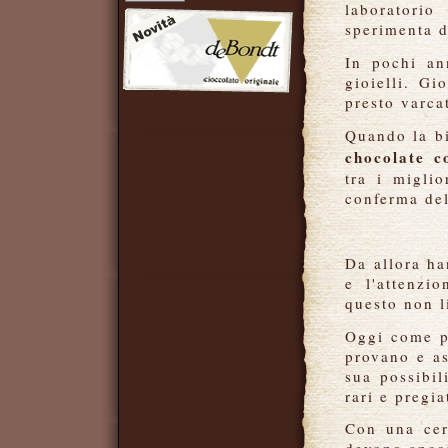
laborato
sperimenta da
In pochi an
gioielli. Gi
presto varca
Quando la bi
chocolate 
tra i migli
conferma del
Da allora ha
e l'attenzi
questo non l
Oggi come pr
provano e as
sua possibil
rari e pregia
Con una cer