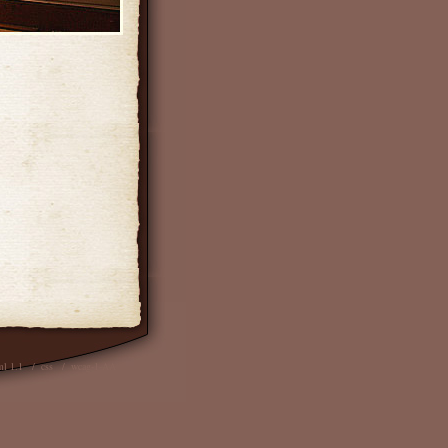
ml 1.1
/
css
/
wcag-1-AA