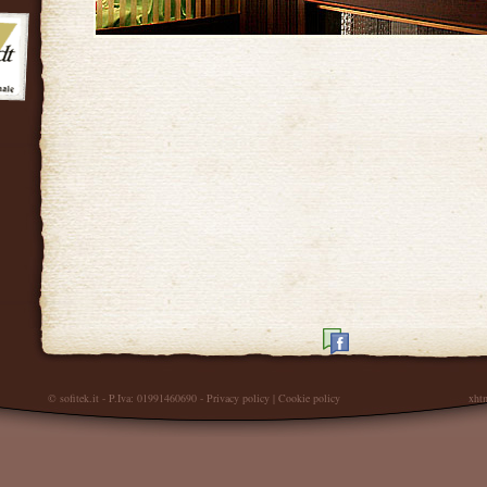
© sofitek.it
- P.Iva: 01991460690
-
Privacy policy
|
Cookie policy
xht