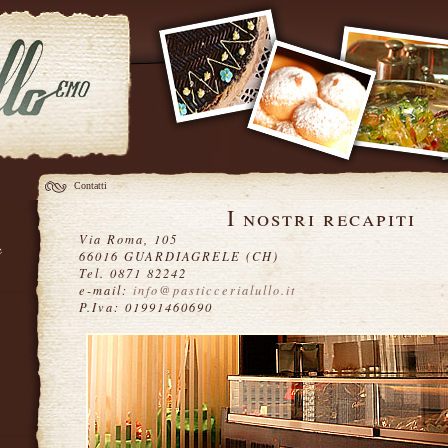
Contatti
I nostri recapiti
Via Roma, 105
66016 GUARDIAGRELE (CH)
Tel. 0871 82242
e-mail:
info@pasticcerialullo.it
P.Iva: 01991460690