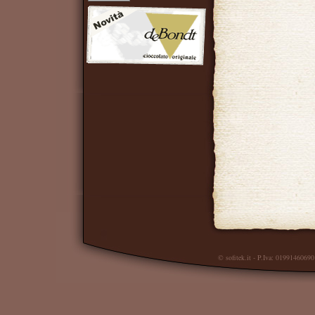
© sofitek.it
- P.Iva: 01991460690